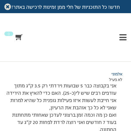
חדש! כל התוכניות של חלי ממן זמינות לרכישה באתר!
עמוד הבית
>
דיונים
>
פורום
>
שאלה לגבי ספורט
This topic has תגובה 1, 2 משתתפים, and was last updated
לפני
7 שנים, 3 חודשים
by
אלמוני
.
0
מוצגות 2 תגובות – 1 עד 2 (מתוך 2 סה״כ)
06/10/2012 בשעה 10:39
#209488
אלמוני
לא פעיל
אני בקבוצה כבר 5 שבועות וירדתי רק 3.5 ק”ג מתוך
עודפים רבים שיש לי(כ-25). האם כדי להאיץ את הירידה
אני חייבת לעשות איזו פעילות גופנית כל שהיא למרות
שאני לא כל כך אוהבת את הרעיון,
ואם כן מה וכמה זמן.ברצוני לעדכן שאחותי מתחתנת
בעוד 7 חודשים ואני רוצה לרדת לפחות 20 ק”ג עד
החתונה,