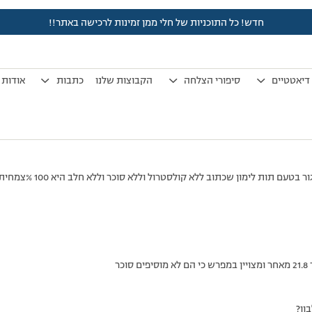
חדש! כל התוכניות של חלי ממן זמינות לרכישה באתר!!
לפני 7 שנים, 3 חודשים
by
אלמוני
.
דיאטטיים
סיפורי הצלחה
הקבוצות שלנו
כתבות
אודות
טעם תות לימון שכתוב ללא קולסטרול וללא סוכר וללא חלב היא 100 %צמחית
כר
ון?