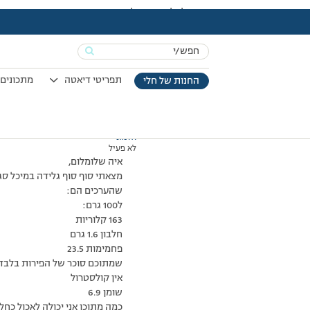
עמוד הבית
>
דיונים
>
פורום
>
שאלה לגבי מוצר גלידה שמצאתי
This topic has תגובה 1, 2 משתתפים, and was last updated
Search
מוצגות 2 תגובות – 1 עד 2 (מתוך 2 סה״כ)
for:
19/06/2009 בשעה 13:09
#90864
תפריטי דיאטה
מתכונים 
החנות של חלי
אלמוני
לא פעיל
איה שלומלום,
מצאתי סוף סוף גלידה במיכל סגור ב
שהערכים הם:
ל100 גרם:
163 קלוריות
חלבון 1.6 גרם
פחמימות 23.5
שמתוכם סוכר של הפירות בלבד 21.8 מאחר ומצויין במפרש כי הם לא מוסיפים סו
אין קולסטרול
שומן 6.9
כמה מתוכו אני יכולה לאכול כחלב