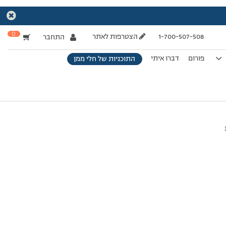
0
1-700-507-508
הצטרפות לאתר
התחבר
פורום
דברו איתי
התוכניות של חלי ממן