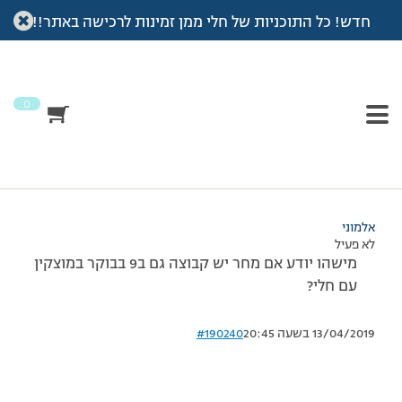
חדש! כל התוכניות של חלי ממן זמינות לרכישה באתר!!
עמוד הבית
>
דיונים
>
פורום
>
שאלה לגבי הקבוצות מחר במוצקין
This topic has תגובה 1, 2 משתתפים, and was last updated
לפני
7 שנים, 3 חודשים
by
אלמוני
.
0
מוצגות 2 תגובות – 1 עד 2 (מתוך 2 סה״כ)
31/03/2012 בשעה 17:56
#190239
אלמוני
לא פעיל
מישהו יודע אם מחר יש קבוצה גם ב9 בבוקר במוצקין
עם חלי?
13/04/2019 בשעה 20:45
#190240