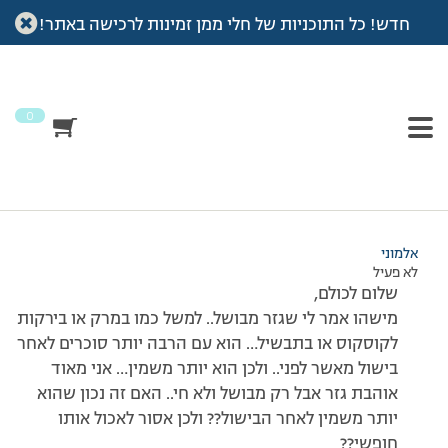
חדש! כל התוכניות של חלי ממן זמינות לרכישה באתר!
עמוד הבית
>
דיונים
>
פורום
>
שאלה חשובה!!
This topic has תגובה 1, 2 משתתפים, and was last updated
לפני
7 שנים, 3 חודשים
by
אלמוני
.
0
מוצגות 2 תגובות – 1 עד 2 (מתוך 2 סה״כ)
21/01/2011 בשעה 11:43
#175905
אלמוני
לא פעיל
שלום לכולם,
מישהו אמר לי שגזר מבושל.. למשל כמו במרק או בירקות
לקוסקוס או בתבשיל… הוא עם הרבה יותר סוכרים לאחר
בישול מאשר לפני.. ולכן הוא יותר משמין… אני מאוד
אוהבת גזר אבל רק מבושל ולא חי.. האם זה נכון שהוא
יותר משמין לאחר הבישול?? ולכן אסור לאכול אותו
חופשי??