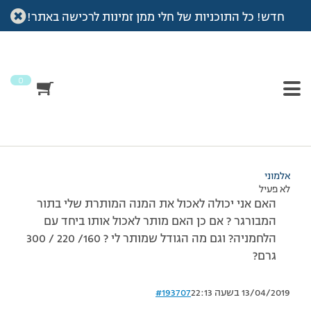
חדש! כל התוכניות של חלי ממן זמינות לרכישה באתר!
עמוד הבית
>
דיונים
>
פורום
>
שאלה בנוגע למנה מותרת -המבורגר
This topic has תגובה 1, 2 משתתפים, and was last updated
לפני
7 שנים, 3 חודשים
by
אלמוני
.
0
מוצגות 2 תגובות – 1 עד 2 (מתוך 2 סה״כ)
16/05/2012 בשעה 20:36
#193705
אלמוני
לא פעיל
האם אני יכולה לאכול את המנה המותרת שלי בתור
המבורגר ? אם כן האם מותר לאכול אותו ביחד עם
הלחמניה? וגם מה הגודל שמותר לי ? 160/ 220 / 300
גרם?
13/04/2019 בשעה 22:13
#193707