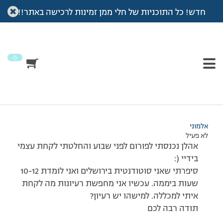
חדש! כל התוכניות של חלי ממן זמינות לרכישה באתר!!
עמוד הבית
>
דיונים
>
פורום
>
רעיונות
This topic has תגובה 1, 2 משתתפים, and was last updated
לפני
7 שנים, 4 חודשים
by
אלמוני
.
0
מוצגות 2 תגובות – 1 עד 2 (מתוך 2 סה״כ)
06/12/2008 בשעה 16:58
#76526
אלמוני
לא פעיל
אהלן נכנסתי לפורום לפני שבוע והחלטתי לקחת עצמי
בידיי (:
סיפרתי שאני סוטודנטית בירושלים ואני לומדת 10-12
שעות ביממה. עכשיו אני מחפשת רעיונות מה לקחת
איתי למכללה. למישהו יש רעיון?
תודה רבה לכם