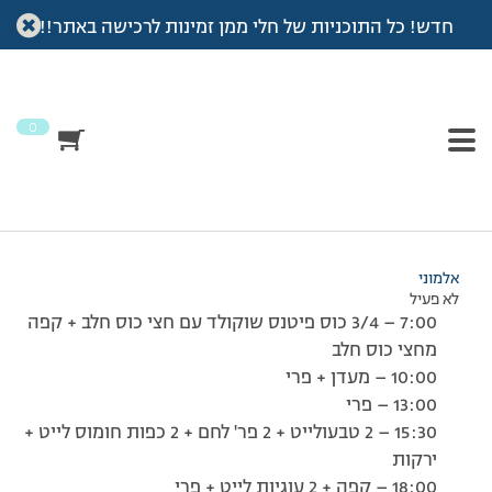
חדש! כל התוכניות של חלי ממן זמינות לרכישה באתר!!
עמוד הבית
>
דיונים
>
פורום
>
רישום
This topic has תגובה 1, 2 משתתפים, and was last updated
לפני
7 שנים, 4 חודשים
by
אלמוני
.
0
מוצגות 2 תגובות – 1 עד 2 (מתוך 2 סה״כ)
14/09/2008 בשעה 7:22
#71430
אלמוני
לא פעיל
7:00 – 3/4 כוס פיטנס שוקולד עם חצי כוס חלב + קפה
מחצי כוס חלב
10:00 – מעדן + פרי
13:00 – פרי
15:30 – 2 טבעולייט + 2 פר' לחם + 2 כפות חומוס לייט +
ירקות
18:00 – קפה + 2 עוגיות לייט + פרי