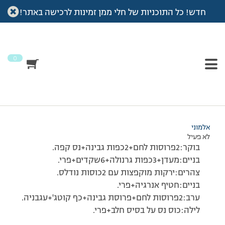
חדש! כל התוכניות של חלי ממן זמינות לרכישה באתר!
עמוד הבית
>
דיונים
>
פורום
>
רישום יום שלישי
This topic has תגובה 1, 2 משתתפים, and was last updated
לפני
7 שנים, 3 חודשים
by
אלמוני
.
0
מוצגות 2 תגובות – 1 עד 2 (מתוך 2 סה״כ)
27/05/2009 בשעה 12:11
#89530
אלמוני
לא פעיל
בוקר:2פרוסות לחם+2כפות גבינה+נס קפה.
בניים:מעדן+3כפות גרנולה+6שקדים+פרי.
צהרים:ירקות מוקפצות עם 2כוסות נודלס.
בניים:חטיף אנרגיה+פרי.
ערב:2פרוסות לחם+פרוסת גבינה+כף קוטג'+עגבניה.
לילה:כוס נס על בסיס חלב+פרי.