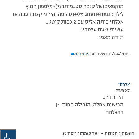
מוקפאים(של סנפרוסט..מותר??)+מלפפון חמוץ
לילה:תפוח+תענוג 0%+נס קפה..הייתי קצת רעבה אז
אכלתי פיתה אליס עם 2 כפות קוטג'..
עשיתי שעה עיצוב!!
תודה מאמי!
11/04/2019 בשעה 15:36
#76926
אלמוני
לא פעיל
היי דורין..
הרישום אחלה, הנפילה פחות..:)
בהצלחה
מוצגות 2 תגובות – 1 עד 2 (מתוך 2 סה״כ)