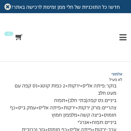
חדש! כל התוכניות של חלי ממן זמינות לרכישה באתר!
עמוד הבית
>
דיונים
>
פורום
>
רישום יום רביעי.
This topic has תגובה 1, 2 משתתפים, and was last updated
לפני
7 שנים, 4 חודשים
by
אלמוני
.
0
מוצגות 2 תגובות – 1 עד 2 (מתוך 2 סה״כ)
11/12/2008 בשעה 0:39
#76925
אלמוני
לא פעיל
בוקר:פיתה אליס+ירקות+2 כפות קוטג+נס קפה עם
מעט חלב
ביניים:נס קפה(בתי חלב)+תפוח
צהריים:מרק ירקות+ירקות+פיתה אליס+עמק ביס+כף
חומוס+ביצה קשה+מלפפון חמוץ
ביניים:תפוח+אנרג'י
ערב:ירקות+פיתה אליס+כף חומוס+גזר וכרובית