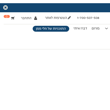
0
1-700-507-508
הצטרפות לאתר
התחבר
פורום
דברו איתי
התוכניות של חלי ממן