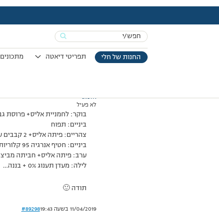
עמוד הבית
>
דיונים
>
פורום
>
רישום יום ראשון.
This topic has תגובה 1, 2 משתתפים, and was last updated
Search
מוצגות 2 תגובות – 1 עד 2 (מתוך 2 סה״כ)
for:
24/05/2009 בשעה 22:17
#89297
תפריטי דיאטה
מתכונים 
החנות של חלי
אלמוני
לא פעיל
בוקר: לחמניית אליס+ פרוסת גבינה צהו
ביניים: תפוח
צהריים: פיתה אליס+ 2 קבבים על האש+ כף חומוס+ סלט ירקות
ביניים: חטיף אנרגיה 95 קלוריות+ אפרסק
ערב: פיתה אליס+ חביתה מביצה 1 + 1/2 כף חומוס+כפית ממרח זיתים+סלט י
לילה: מעדן תענוג 0% + בננה…
תודה 🙂
11/04/2019 בשעה 19:43
#89298