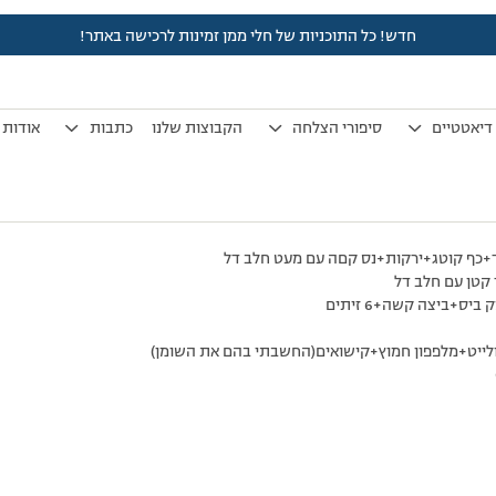
חדש! כל התוכניות של חלי ממן זמינות לרכישה באתר!
לפני 7 שנים, 4 חודשים
by
אלמוני
.
דיאטטיים
סיפורי הצלחה
הקבוצות שלנו
כתבות
אודות
+כף קוטג+ירקות+נס קםה עם מעט חלב דל
 קטן עם חלב דל
ס+ביצה קשה+6 זיתים