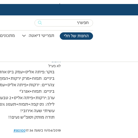
עמוד הבית
>
דיונים
>
פורום
>
רישום יום חמישי:)
This topic has תגובה 1, 2 משתתפים, and was last updated
Search
מוצגות 2 תגובות – 1 עד 2 (מתוך 2 סה״כ)
for:
23/01/2009 בשעה 0:01
#80099
תפריטי דיאטה
מתכונים 
החנות של חלי
אלמוני
לא פעיל
בוקר:פיתה אליס+עמק ביס אחד
ביניים: תפוח+מרק ירקות+הפוך
צהריים: ירקות+פיתה אליס+עמק בי
ביניים: תפוח+אנרג'י
ערב:ירקות+פיתה אליס+2 טבעולייט+מלפפון חמוץ+קישואים(החשבתי בהם את השומן)
לילה: נס קפה+תפוח+תענוג 0%
עשיתי שעה אירובי!
תודה מותק וסופ”ש נעים!!
11/04/2019 בשעה 17:34
#80100