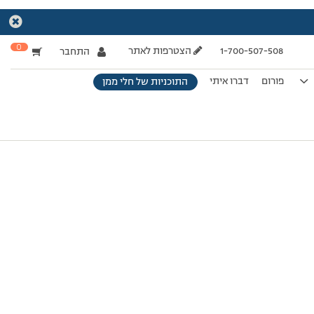
0
1-700-507-508
הצטרפות לאתר
התחבר
פורום
דברו איתי
התוכניות של חלי ממן