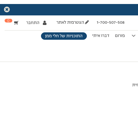
0
1-700-507-508
הצטרפות לאתר
התחבר
פורום
דברו איתי
התוכניות של חלי ממן