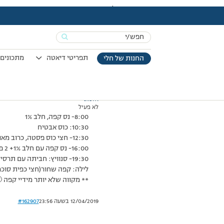
עמוד הבית
>
דיונים
>
פורום
>
רישום יום ג'
This topic has תגובה 1, 2 משתתפים, and was last updated
Search
מוצגות 2 תגובות – 1 עד 2 (מתוך 2 סה״כ)
for:
20/07/2010 בשעה 21:04
#162906
תפריטי דיאטה
מתכונים 
החנות של חלי
אלמוני
לא פעיל
8:00- נס קפה, חלב 1%
10:30: כוס אבטיח
12:30- חצי כוס פסטה, כרוב מאודה ללא שמן, שניצל תירס רגיל 1, סלט ירקות (מלפפון, עגבנייה, בצל)+ כפית שמן זית
16:00- נס קפה עם חלב 1%+ 2 פריכיות אורז+ כפית ריבת אוכמניות דיאט+ כוס ענבים ירוקים.
19:30- סנוויץ: חביתה עם תרסיס שמן מביצה אחת, 2 פרוסות לחם קל, כף כמיונז, ומלפפון+ נס קפה 1%.
לילה: קפה שחור(חצי כפית סוכר)+ יוגור
** מקווה שלא יותר מידיי קפה 
12/04/2019 בשעה 23:56
#162907