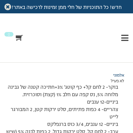
חדש! כל התוכניות של חלי ממן זמינות לרכישה באתר!
עמוד הבית
>
דיונים
>
פורום
>
רישום יום ב'
This topic has תגובה 1, 2 משתתפים, and was last updated
לפני
7 שנים, 4 חודשים
by
אלמוני
.
0
מוצגות 2 תגובות – 1 עד 2 (מתוך 2 סה״כ)
06/07/2009 בשעה 21:05
#91821
אלמוני
לא פעיל
בוקר- 2 לחם קל+ כף קוטג' 3%+חתיכה קטנה של גבינה
מלוחה 5%, נס קפה עם חלב 1% (קצת) וסוכרזית.
ביניים-12 ענבים
צהריים- 4 כפות פתיתים, סלט ירקות קטן, 2 המבורגר
לייט
ביניים- 12 ענבים, 3/4 כוס ברנפלקס
ערב- 2 לחם קל, סלט ירקות גדול, 2 כפות לבנה 5% (שיש