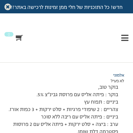
חדש! כל התוכניות של חלי ממן זמינות לרכישה באתר!!
עמוד הבית
>
דיונים
>
פורום
>
רישום יום א'
This topic has תגובה 1, 2 משתתפים, and was last updated
לפני
7 שנים, 4 חודשים
by
אלמוני
.
0
מוצגות 2 תגובות – 1 עד 2 (מתוך 2 סה״כ)
25/01/2010 בשעה 8:58
#108870
אלמוני
לא פעיל
בוקר טוב,
בוקר : פיתה אליס עם פרוסת גבינ”צ 5%.
ביניים : תפוח עץ
צהריים : 2 שיפודי פרגיות + סלט ירקות + 3 כפות אורז.
ביניים : פיתה אליס עם ריבה ללא סוכר
ערב : ביצה + סלט ירקות + פיתה אליס עם 2 פרוסות
פסטרמה דלת שומן.