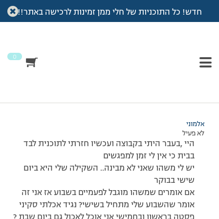
חדש! כל התוכניות של חלי ממן זמינות לרכישה באתר!!
עמוד הבית
>
דיונים
>
פורום
>
רוצה להבין…
This topic has תגובה 1, 2 משתתפים, and was last updated
לפני
7 שנים, 4 חודשים
by
אלמוני
.
0
מוצגות 2 תגובות – 1 עד 2 (מתוך 2 סה״כ)
10/12/2016 בשעה 20:20
#109355
אלמוני
לא פעיל
היי ,בעבר היתי בקבוצה ועכשיו חזרתי לתוכנית לבד
בבית כי אין לי זמן למפגשים
יש לי משהו שאני לא מבינה.. השקילה שלי היא ביום
שישי בבוקר
אם אומרים שמשהו מוגבל לפעמיים בשבוע אז אני זה
אומר שהשבוע שלי מתחיל בשישי? נגיד אכלתי סקיני
פסטה בראשון ובחמישי אני אוכל לאכול גם ביום שבת ?