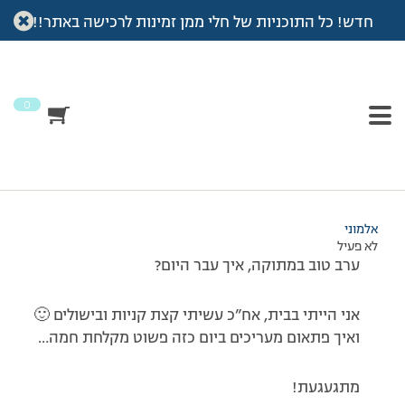
חדש! כל התוכניות של חלי ממן זמינות לרכישה באתר!!
עמוד הבית
>
דיונים
>
פורום
>
רוסנו'ש, מה שלומך?
This topic has תגובה 1, 2 משתתפים, and was last updated
לפני
7 שנים, 3 חודשים
by
אלמוני
.
0
מוצגות 2 תגובות – 1 עד 2 (מתוך 2 סה״כ)
30/01/2008 בשעה 18:26
#41903
אלמוני
לא פעיל
ערב טוב במתוקה, איך עבר היום?
אני הייתי בבית, אח”כ עשיתי קצת קניות ובישולים 🙂
ואיך פתאום מעריכים ביום כזה פשוט מקלחת חמה…
מתגעגעת!