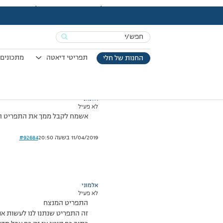
עמוד הבית
>
דיונים
>
פורום
>
רוסנה אם כך אולי תשתפי אותנו בתכנון שלך
This topic has תגובה 1, 3 משתתפים, and was last updated
Search
מוצגות 3 תגובות – 1 עד 3 (מתוך 3 סה״כ)
for:
20/07/2009 בשעה 22:58
#92683
תפריטי דיאטה
מתכונים 
החנות של חלי
אלמוני
לא פעיל
אשמח לקבל ממך את התפריט ה
11/04/2019 בשעה 20:50
#92684
אלמוני
לא פעיל
התפריט המנצח
זה התפריט שנתנו לנו לעשות או