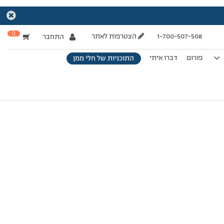
0
1-700-507-508
הצטרפות לאתר
התחבר
פורום
דברו איתי
התוכניות של חלי ממן