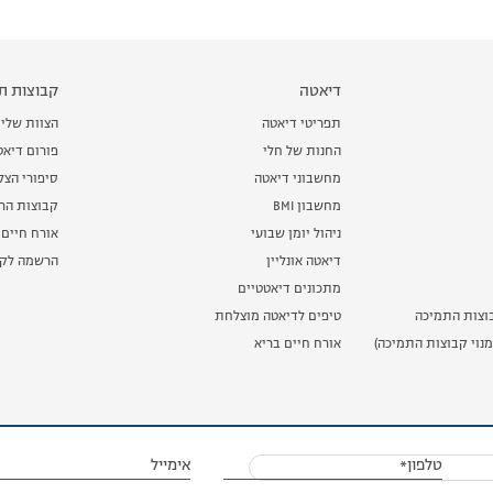
דיאטה
קבוצות תמ
תפריטי דיאטה
הצוות שלי
החנות של חלי
פורום דיאט
מחשבוני דיאטה
סיפורי הצ
מחשבון BMI
קבוצות הרז
ניהול יומן שבועי
אורח חיים 
דיאטה אונליין
הרשמה לקב
מתכונים דיאטטיים
וצות התמיכה
טיפים לדיאטה מוצלחת
נוי קבוצות התמיכה)
אורח חיים בריא
טלפון*
אימייל