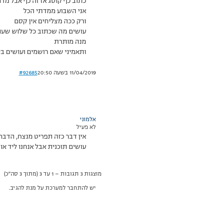
כתוב כף קוטג אז זה כף אבל מדו
אני השבוע ממדתי הכל
ורק ככה מצליחים אין קסם
עושים מה שכתוב כל שלוש שעו
מנה מותרת
ותאמיני שאם רושמים ועושים בי
11/04/2019 בשעה 20:50
#92685
אלמוני
לא פעיל
אין דבר כזה תפריט מנצח, הדבר 
עושים תוכנית אבל אנחנו ליד א
מוצגות 3 תגובות – 1 עד 3 (מתוך 3 סה״כ)
יש להתחבר למערכת על מנת להגיב.