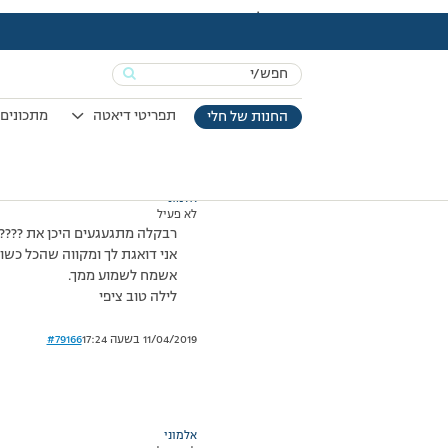
עמוד הבית
>
דיונים
>
פורום
>
רבקלה ??????????
This topic has תגובה 1, 2 משתתפים, and was last updated
Search
מוצגות 2 תגובות – 1 עד 2 (מתוך 2 סה״כ)
for:
11/01/2009 בשעה 20:44
#79165
תפריטי דיאטה
מתכונים 
החנות של חלי
אלמוני
לא פעיל
רבקלה מתגעגעים היכן את ????
אני דואגת לך ומקווה שהכל כשו
אשמח לשמוע ממך.
לילה טוב ציפי
11/04/2019 בשעה 17:24
#79166
אלמוני