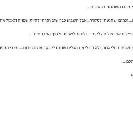
ן אתכם כמשתתפת פסיבית….
ה… וכמובן שהגעתי למקרר… אבל השבוע כבר שוב חזרתי להיות שפויה ולאכול את
נפילות אני מצליחה לקום…. ולחזור לשפיות ולחוף המבטחים….
משפחת חלי גרופ, ולא היו לי את הכלים שנתנו לי בקבוצה ובפורום…. מצבי הגופנ
תכם….
ה….