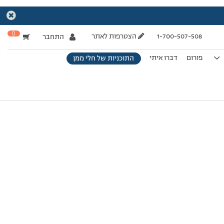
0
1-700-507-508
הצטרפות לאתר
התחבר
פורום
דברו איתי
התוכניות של חלי ממן