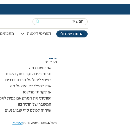
עמוד הבית
>
דיונים
>
פורום
>
קר שם בחוץ
This topic has תגובה 1, 2 משתתפים, and was last updated
Search
מוצגות 2 תגובות – 1 עד 2 (מתוך 2 סה״כ)
for:
07/12/2007 בשעה 0:02
#31958
תפריטי דיאטה
מתכונים 
החנות של חלי
אלמוני
לא פעיל
אני יושבת פה
והיתי רעבה וקר בחוץ וגשום
רציתי ליפול על הרבה דברים
אבל למצלי לא היה על מה
אז לקחתי מרק 10
ושתיתי את המרק אם כפית לאט
המשבר של התיהבון
שיהיה לכולנו סוף שבוע נעים
10/04/2019 בשעה 20:13
#31959