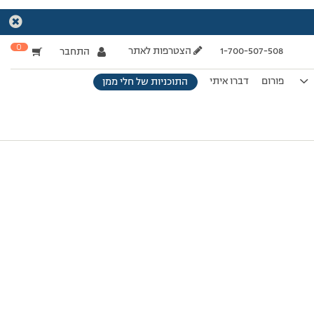
0
1-700-507-508
הצטרפות לאתר
התחבר
פורום
דברו איתי
התוכניות של חלי ממן