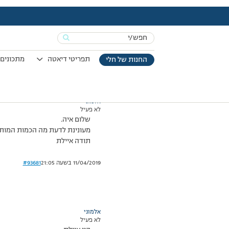
עמוד הבית
>
דיונים
>
פורום
>
קרמיסמו 2%
This topic has תגובה 1, 2 משתתפים, and was last updated
Search
מוצגות 2 תגובות – 1 עד 2 (מתוך 2 סה״כ)
for:
05/08/2009 בשעה 14:00
#93680
תפריטי דיאטה
מתכונים 
החנות של חלי
אלמוני
לא פעיל
שלום איה.
מעונינת לדעת מה הכמות המותרת לארוחת לילה
תודה איילת
11/04/2019 בשעה 21:05
#93681
אלמוני
לא פעיל