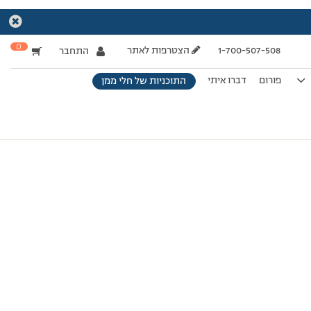
0
1-700-507-508
הצטרפות לאתר
התחבר
פורום
דברו איתי
התוכניות של חלי ממן