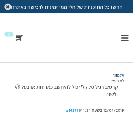
חדש! כל התוכניות של חלי ממן זמינות לרכישה באתר!!
עמוד הבית
>
דיונים
>
פורום
>
קרטיב
This topic has תגובה 1, 3 משתתפים, and was last updated
לפני
7 שנים, 4 חודשים
by
אלמוני
.
0
מוצגות 3 תגובות – 1 עד 3 (מתוך 3 סה״כ)
11/05/2014 בשעה 14:41
#142775
אלמוני
לא פעיל
קרטיב רגיל 70 קל' יכול להיחשב כארוחת ארבע? 😉
:לשון:
12/04/2019 בשעה 14:34
#142776