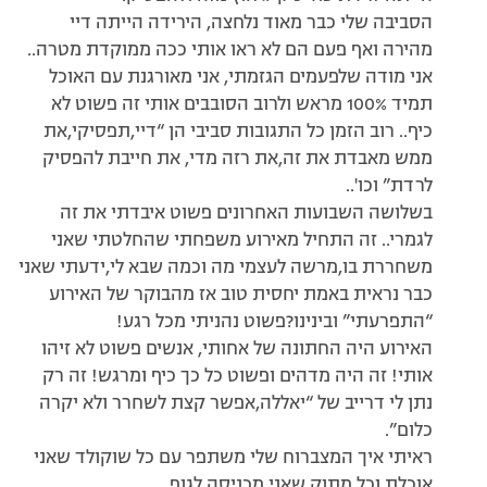
הסביבה שלי כבר מאוד נלחצה, הירידה הייתה דיי
מהירה ואף פעם הם לא ראו אותי ככה ממוקדת מטרה..
אני מודה שלפעמים הגזמתי, אני מאורגנת עם האוכל
תמיד 100% מראש ולרוב הסובבים אותי זה פשוט לא
כיף.. רוב הזמן כל התגובות סביבי הן “דיי,תפסיקי,את
ממש מאבדת את זה,את רזה מדי, את חייבת להפסיק
לרדת” וכו'..
בשלושה השבועות האחרונים פשוט איבדתי את זה
לגמרי.. זה התחיל מאירוע משפחתי שהחלטתי שאני
משחררת בו,מרשה לעצמי מה וכמה שבא לי,ידעתי שאני
כבר נראית באמת יחסית טוב אז מהבוקר של האירוע
“התפרעתי” ובינינו?פשוט נהניתי מכל רגע!
האירוע היה החתונה של אחותי, אנשים פשוט לא זיהו
אותי! זה היה מדהים ופשוט כל כך כיף ומרגש! זה רק
נתן לי דרייב של “יאללה,אפשר קצת לשחרר ולא יקרה
כלום”.
ראיתי איך המצברוח שלי משתפר עם כל שוקולד שאני
אוכלת וכל מתוק שאני מכניסה לגוף..