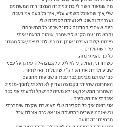
מה שמאוד קשה לי בתוכנית זה המצבי רוח המשתנים
שלי,איך שהאוכל משפיע עליי, איך כל פעם אני רעבה
ועצבנית ופשוט לא נעימה לסביבה שלי.
ביום שאחרי החתונה טסנו לשבוע כל המשפחה
והמשכתי עם הקו של לשחרר, אומנם הבאתי איתי
פיתות קלות ואכלתי אותן וגם בישלתי לעצמי,אבל חגגתי
על השוקולדים..
כל כך נהניתי מזה.
כשחזרתי, החלטתי לא ללכת לקבוצה-להתארגן על עצמי
שבוע ולרדת את ה1.5 ק”ג שהעליתי ואז לחזור..
כפי שאתם מבינים,כבר עברו 3 שבועות מהפעם
האחרונה שהייתי בקבוצה ועדיין לא הלכתי,להפך-מגמת
השחרור המשיכה,אני לא מעזה להישקל ולדעתי אני כבר
איבדתי את השמירה..
אני רואה איך כל הסביבה שלי מאושרת שקצת שיחררתי
וכשאנחנו יושבים במסעדה אני אשכרה אוכלת,אבל
מבחינתי זה זוועה.