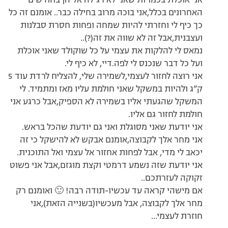
אני אוכלת בכמויות שאני לא רגילה אליהן בחודשים
האחרונים בכלל,אני בוכה מרוב בחילה כבר.. אומנם זה כל
כך כיף לי וחזרתי להיות שמחה ופחות חסרת סבלנות
ועצבנית,אבל זה לא שווה את זה(?)..
נמאס לי להלקות את עצמי על כל שוקולד שאני אוכלת
ועל כל דבר שנכנס לי לפה.דיי, לא כיף לי.
אני רוצה לחזור לעצמי,לשמירה שלי, להצליח לרדת עוד 5
ק”ג ולהיות במשקל שאני חולמת עליו מאז ומתמיד. לי
המשקל שהגעתי אליו בשמירה לא הספיק,אבל כרגע אני
חולמת לחזור גם אליו.
אני יודעת שאני מסוגלת ואני גם יודעת שהכל בראש.
אני מחר אלך לקבוצה,אומנם אבקש לא להישקל כי זה
יכאב לי מדי, אבל לפחות אחזור אל עצמי ואל התוכנית.
אני יודעת שזה נשמע דרמטי וקצת מוגזם,אבל אני פשוט
זקוקה לעזרתכם..
אם מישהי קראה עד עכשיו-תודה רבה! 🙂 ואומנם רק
מחר אלך לקבוצה, אבל מעכשיו(בשנייה הזאת),אני
חוזרת לעצמי…