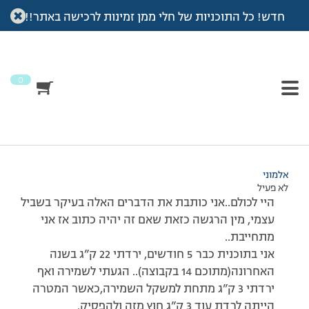
חדש! כל התוכניות של חלי ממן זמינות לרכישה באתר!!
עמוד הבית
>
דיונים
>
פורום
>
קצת אבודה..
This topic has תגובה 1, 5 משתתפים, and was last updated
לפני
7 שנים, 4 חודשים
by
אלמוני
.
0
מוצגות 5 תגובות – 1 עד 5 (מתוך 5 סה״כ)
07/09/2014 בשעה 9:26
#136632
אלמוני
לא פעיל
היי לכולם..אני כותבת את הדברים האלה בעיקר בשביל
עצמי, מין הרגשה כזאת שאם זה יהיה כתוב אז אני
מתחייבת..
אני בתוכנית כבר 5 חודשים, ירדתי 22 ק”ג בשנה
האחרונה(מתוכם 14 בקבוצה).. הגעתי לשמירה ואף
ירדתי 3 ק”ג מתחת למשקל השמירה,כאשר המטרה
הייתה לרדת עוד 3 ק”ג חוץ מזה ולהפסיק.