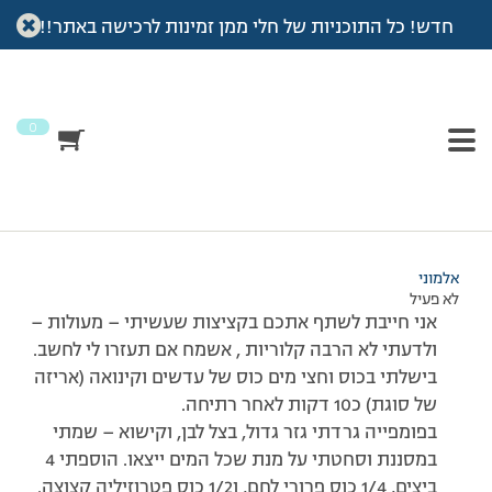
חדש! כל התוכניות של חלי ממן זמינות לרכישה באתר!!
עמוד הבית
>
דיונים
>
פורום
>
קציצות קינואה ועדשים
This topic has 0 תגובות, משתתף 1, and was last updated
לפני
14 שנים
by
אלמוני
.
0
מוצגות 1 תגובות (מתוך 1 סה״כ)
29/07/2012 בשעה 17:11
#203607
אלמוני
לא פעיל
אני חייבת לשתף אתכם בקציצות שעשיתי – מעולות –
ולדעתי לא הרבה קלוריות , אשמח אם תעזרו לי לחשב.
בישלתי בכוס וחצי מים כוס של עדשים וקינואה (אריזה
של סוגת) כ10 דקות לאחר רתיחה.
בפומפייה גרדתי גזר גדול, בצל לבן, וקישוא – שמתי
במסננת וסחטתי על מנת שכל המים ייצאו. הוספתי 4
ביצים, 1/4 כוס פרורי לחם, ו1/2 כוס פטרוזיליה קצוצה.