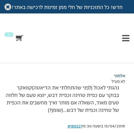
חדש! כל התוכניות של חלי ממן זמינות לרכישה באתר!
עמוד הבית
>
דיונים
>
פורום
>
קוואקר – תוספת….אם מותר
This topic has תגובה 1, 2 משתתפים, and was last updated
לפני
7 שנים, 4 חודשים
by
אלמוני
.
0
מוצגות 2 תגובות – 1 עד 2 (מתוך 2 סה״כ)
20/06/2011 בשעה 23:37
#180220
אלמוני
לא פעיל
נהגתי לאכול (לפני שהתחלתי את הדיאטה)קוואקר
בבוקר עם כפית טחינה וכפית דבש, יוצא טעם של חלווה
טעים מאוד, השאלה אם מותר ואיך מחשבים את הכפית
של טחינה וכפית של דבש…(שומן?)
13/04/2019 בשעה 15:30
#180221