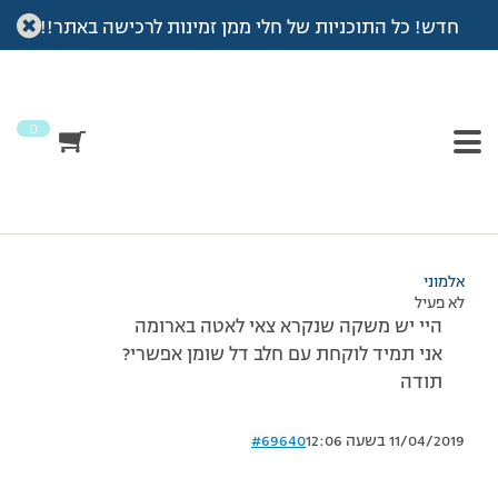
חדש! כל התוכניות של חלי ממן זמינות לרכישה באתר!!
עמוד הבית
>
דיונים
>
פורום
>
צאי לאטה?
This topic has תגובה 1, 3 משתתפים, and was last updated
לפני
7 שנים, 4 חודשים
by
אלמוני
.
0
מוצגות 3 תגובות – 1 עד 3 (מתוך 3 סה״כ)
26/08/2008 בשעה 8:22
#69639
אלמוני
לא פעיל
היי יש משקה שנקרא צאי לאטה בארומה
אני תמיד לוקחת עם חלב דל שומן אפשרי?
תודה
11/04/2019 בשעה 12:06
#69640