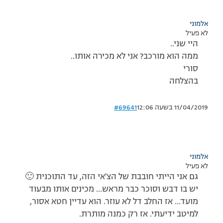
אלמוני
לא פעיל
היי שני..
ממה הוא מורכב? אני לא מכירה אותו..
סורי
בהצלחה
11/04/2019 בשעה 12:06
#69641
אלמוני
לא פעיל
גם אני הייתי חובבת של הצ'אי הזה, עד התוכנית 🙂
יש בו דבש וסוכר כבר מראש… מכינים אותו מבעוד
מועד… אז החלב דל לא עוזר. הוא עדיין חטא אסור,
למיטב ידיעתי. אז רק כמנה מותרת.