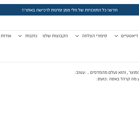
חדש! כל התוכניות של חלי ממן זמינות לרכישה באתר!!
לפני 7 שנים, 3 חודשים
by
אלמוני
.
דיאטטיים
סיפורי הצלחה
הקבוצות שלנו
כתבות
אודות
וצר , והוא נעלם מהמדפים .. :עצוב:
ע מה קרה? באסה :כועס: