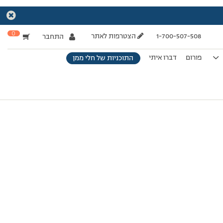
0
1-700-507-508
הצטרפות לאתר
התחבר
פורום
דברו איתי
התוכניות של חלי ממן