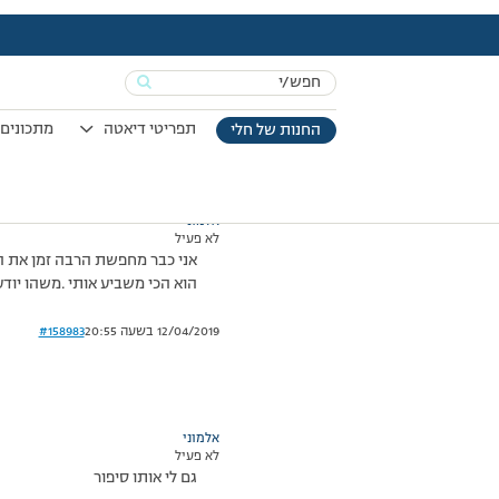
עמוד הבית
>
דיונים
>
פורום
>
פייבר 1
This topic has תגובה 1, 2 משתתפים, and was last updated
Search
מוצגות 2 תגובות – 1 עד 2 (מתוך 2 סה״כ)
for:
13/08/2013 בשעה 13:41
#158982
תפריטי דיאטה
מתכונים 
החנות של חלי
אלמוני
לא פעיל
אני כבר מחפשת הרבה זמן את המ
הוא הכי משביע אותי .משהו יוד
12/04/2019 בשעה 20:55
#158983
אלמוני
לא פעיל
גם לי אותו סיפור