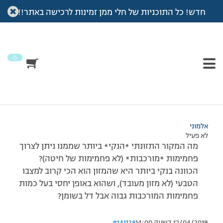
חדש! כל התוכניות של חלי ממן זמינות לרכישה באתר!!
עמוד הבית
>
דיונים
>
פורום
>
פחמימות- שאלה
This topic has תגובה 1, 2 משתתפים, and was last updated
לפני
7 שנים, 4 חודשים
by
אלמוני
.
0
מוצגות 2 תגובות – 1 עד 2 (מתוך 2 סה״כ)
12/06/2014 בשעה 3:17
#141127
אלמוני
לא פעיל
מה המקור התזונתי *הנקי* ביותר שממנו ניתן לצרוך
פחמימות *מורכבות* (לא פחמימות של חיטה)?
הכוונה בנקי ביותר היא שהמזון הוא הכי קרוב למצבו
הטבעי (לא מזון מעובד), ושהוא באופן יחסי בעל כמות
פחמימות המורכבות גבוה אבל דל בשומן?
12/04/2019 בשעה 14:00
#141128