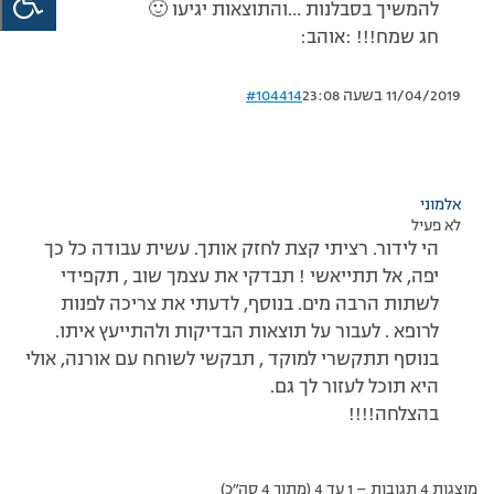
להמשיך בסבלנות …והתוצאות יגיעו 🙂
חג שמח!!! :אוהב:
11/04/2019 בשעה 23:08
#104414
אלמוני
לא פעיל
הי לידור. רציתי קצת לחזק אותך. עשית עבודה כל כך
יפה, אל תתייאשי ! תבדקי את עצמך שוב , תקפידי
לשתות הרבה מים. בנוסף, לדעתי את צריכה לפנות
לרופא . לעבור על תוצאות הבדיקות ולהתייעץ איתו.
בנוסף תתקשרי למוקד , תבקשי לשוחח עם אורנה, אולי
היא תוכל לעזור לך גם.
בהצלחה!!!!
מוצגות 4 תגובות – 1 עד 4 (מתוך 4 סה״כ)