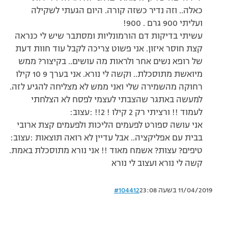
כאלה.. וזה נדיר כשזה קורה. היום הגעתי לשקילה
ועליתי 900 גרם . 900!
עשיתי בדיקות דם הורמונליות ומסתבר שיש לי כנראה
קצת חוסר איזון. אני פשוט צריכה לקבל עוד חוות דעת
של רופא נשים אחר ולראות מה עושים.. בקיצור? ממש
מיואשת מתוסכלת.. וקשה לי נורא. אני בערך 9 10 קילו
רחוקה מהשמירה שלי ואני ממש לא מצליחה להגיע לזה.
למעשה באתגר שהצבתי לעצמי לפסח לא הצלחתי
לעמוד !! ורציתי רק 2 קילו ! 2!! :עצוב:
אני עושה ספורט לפעמים הליכות ולפעמים קצת ארובי
בבית עם אפליקציה.. אבל עדיין לא רואה תוצאות :עצוב:
טיפים? עצות? אשמח מאוד !! אני נורא מתוסכלת באמת.
קשה לי נורא ועצוב לי נורא
11/04/2019 בשעה 23:08
#104412