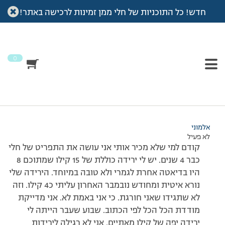
חדש! כל התוכניות של חלי ממן זמינות לרכישה באתר!
עמוד הבית
>
דיונים
>
פורום
>
פוסט מרמור- תסלחו לי מראש..
This topic has תגובה 1, 4 משתתפים, and was last updated
לפני
7 שנים, 3 חודשים
by
אלמוני
.
0
מוצגות 4 תגובות – 1 עד 4 (מתוך 4 סה״כ)
03/04/2017 בשעה 22:24
#104410
אלמוני
לא פעיל
קודם למי שלא מכיר אותי אני עושה את התפריט של חלי
כבר 4 שנים. יש לי ירידה כוללת של 15 קילו שמתוכם 8
היו בדיאטה אחרת לגמרי ולא טובה במיוחד. הירידה שלי
נורא איטית ומחודש נובמבר האחרון עליתי כ4 קילו. וזה
לא שתגידו שאני חורגת. כי אני באמת לא. אני מדייקת
מודדת הכל הכל לפי הכתוב. שבוע שעבר הייתה לי
ירידה יפה של קילו מאתיים. אני לא רגילה לירידות