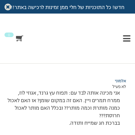
חדש! כל התוכניות של חלי ממן זמינות לרכישה באתר!!
עמוד הבית
>
דיונים
>
פורום
>
ערב טוב!!רציתי לשאול כמה מותר לאכול
חרוסת??
This topic has תגובה 1, 2 משתתפים, and was last updated
לפני
7 שנים, 4 חודשים
by
אלמוני
.
0
מוצגות 2 תגובות – 1 עד 2 (מתוך 2 סה״כ)
13/04/2008 בשעה 21:53
#53633
אלמוני
לא פעיל
אני מכינה אותה לבד עם: תפוח עץ גרנד, אגוזי לוז,
ממרח תמרים ויין. האם זה במקום שומן? או האם לאכול
כמנה מותרת וכמה מותר?? ובכלל האם מותר לאכול
חרוסת???
בברכת חג שמייח ותודה.