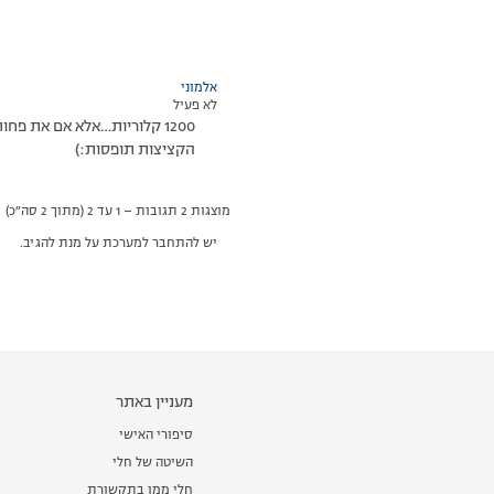
אלמוני
לא פעיל
1200 קלוריות…אלא אם את פחות מגיל 18 ואז 1500…
הקציצות תופסות:)
מוצגות 2 תגובות – 1 עד 2 (מתוך 2 סה״כ)
יש להתחבר למערכת על מנת להגיב.
מעניין באתר
סיפורי האישי
השיטה של חלי
חלי ממן בתקשורת