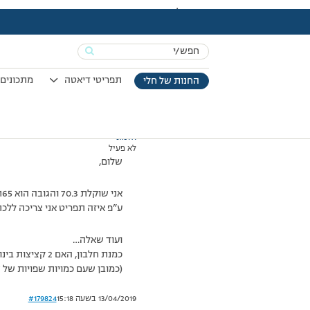
עמוד הבית
>
דיונים
>
פורום
>
עצה לגבי תפריט
This topic has תגובה 1, 2 משתתפים, and was last updated
Search
מוצגות 2 תגובות – 1 עד 2 (מתוך 2 סה״כ)
for:
13/06/2011 בשעה 14:06
#179823
תפריטי דיאטה
מתכונים 
החנות של חלי
אלמוני
לא פעיל
שלום,
אני שוקלת 70.3 והגובה הוא 165
ע”פ איזה תפריט אני צריכה ללכת? 1200 או 00
ועוד שאלה…
כמנת חלבון, האם 2 קציצות בינוניות שהם 50% בקר ו50% עוף, תופס?
(כמובן שעם כמויות שפויות של 
13/04/2019 בשעה 15:18
#179824