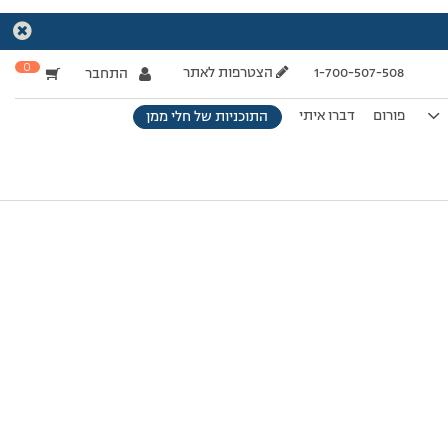
0
1-700-507-508
הצטרפות לאתר
התחבר
פורום
דברו איתי
התוכניות של חלי ממן