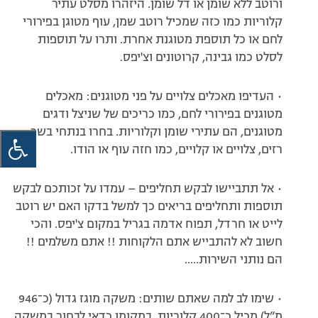
ורוטב ללא שומן או דל שומן. היזהרו מסלט עתיר
קלוריות כמו כזה שמכיל רוטב שמן, עוף מטוגן בפירורי
לחם או כל תוספת מטוגנת אחרת. ותרו על תוספות
לסלט כמו גבינה, קרוטונים וצ'יפס.
• העדיפו מאכלים צלויים על פני מטו‬גנים: מאכלים
מטוגנים בפירורי לחם, כמו כריכים של שניצל ודגים
מטוגנים, הם עתירי שומן וקלוריות. בחרו בנתחי בשר
רזים, צלויים או קלויים, כמו חזה עוף או הודו.
• אל תתביישו לבקש תחליפים – עמדו על זכותכם לבקש
תוספות ותחליפים בריאים כך למשל בדקו האם יש רוטב
לייט או חרדל, תפוח אדמה בגריל במקום צ'יפס. והכי
חשוב לא להתבייש אתם הלקוחות !! אתם משלמים !!
הם נותני השירות…..
• שימו לב למה שאתם שותים: משקה מוגז גדול (כ־946
מ”ל) מכיל כ־400 קלוריות. במקומו כדאי לבחור במשקה