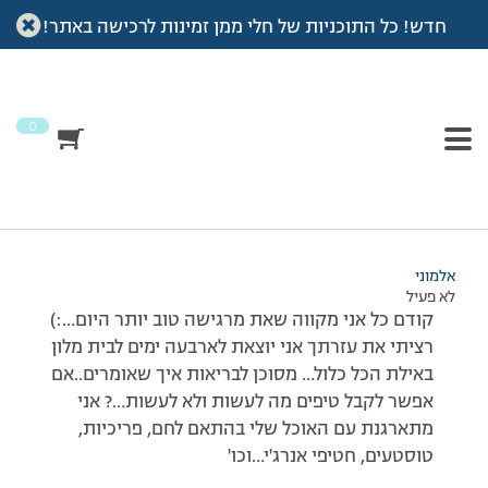
חדש! כל התוכניות של חלי ממן זמינות לרכישה באתר!
עמוד הבית
>
דיונים
>
פורום
>
ענת חביבתי אם אפשר …לקבל טיפ
This topic has תגובה 1, 5 משתתפים, and was last updated
לפני
7 שנים, 4 חודשים
by
אלמוני
.
0
מוצגות 5 תגובות – 1 עד 5 (מתוך 5 סה״כ)
13/12/2007 בשעה 13:39
#33024
אלמוני
לא פעיל
קודם כל אני מקווה שאת מרגישה טוב יותר היום…:)
רציתי את עזרתך אני יוצאת לארבעה ימים לבית מלון
באילת הכל כלול… מסוכן לבריאות איך שאומרים..אם
אפשר לקבל טיפים מה לעשות ולא לעשות…? אני
מתארגנת עם האוכל שלי בהתאם לחם, פריכיות,
טוסטעים, חטיפי אנרג'י…וכו'