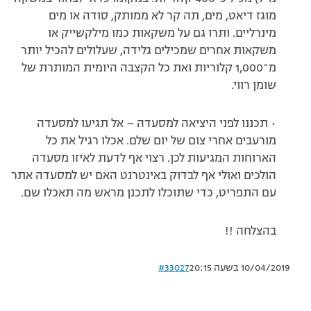
מוגז דיאט, מים, תה קר לא ממותק, סודה או מים
מינרליים. ותרו גם על משקאות כמו מילקשייק או
משקאות אחרים שמכילים גלידה, שעלולים להכיל יותר
מ־‭1,000‬ קלוריות ואת כל הקצבה היומית המותרת של
שומן רווי.
• תכננו לפני היציאה למסעדה – אל תגיעו למסעדה
מורעבים אחרי צום של יום שלם. אכלו רגיל את כל
הארוחות המגיעות לכן. רצוי אף לדעת לאיזו מסעדה
הולכים ואולי אף לבדוק באינטרנט האם יש למסעדה אתר
עם התפריט, כדי שתוכלו לתכנן מראש מה תאכלו שם.
בהצלחה !!
10/04/2019 בשעה 20:15
#33027