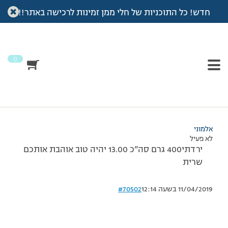
חדש! כל התוכניות של חלי ממן זמינות לרכישה באתר!!
עמוד הבית
>
דיונים
>
פורום
>
עידכון שקילה
This topic has תגובה 1, 2 משתתפים, and was last updated
לפני
7 שנים, 4 חודשים
by
אלמוני
.
0
מוצגות 2 תגובות – 1 עד 2 (מתוך 2 סה״כ)
03/09/2008 בשעה 19:09
#70501
אלמוני
לא פעיל
ירדתי400 גרם סה”כ 13.00 יהיה טוב אוהבת אותכם
שרית
11/04/2019 בשעה 12:14
#70502