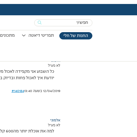
עמוד הבית
>
דיונים
>
פורום
>
עזרה
This topic has תגובה 1, 2 משתתפים, and was last updated
Search
מוצגות 2 תגובות – 1 עד 2 (מתוך 2 סה״כ)
for:
30/06/2014 בשעה 15:56
#140183
תפריטי דיאטה
מתכונים 
החנות של חלי
אלמוני
לא פעיל
יודעת איך לאכול פחות ובדיוק ב
12/04/2019 בשעה 13:40
#140184
אלמוני
לא פעיל
למה את אוכלת יותר מה600 קלוריות? מה למשל את אוכלת?