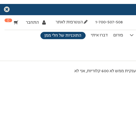
0
1-700-507-508
הצטרפות לאתר
התחבר
פורום
דברו איתי
התוכניות של חלי ממן
כל השבוע אני מקפידה לאכול מסודר לפי תפריט, 3-4 פעמים חדר כושר אבל הבעיה היא שאני אוכלת מנה מותרת ענקית ממש לא 600 קלוריות, אני לא