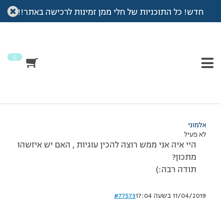
חדש! כל התוכניות של חלי ממן זמינות לרכישה באתר!!
עמוד הבית
>
דיונים
>
פורום
>
עוגיות בתכנית?
This topic has תגובה 1, 2 משתתפים, and was last updated
לפני
7 שנים, 3 חודשים
by
אלמוני
.
0
מוצגות 2 תגובות – 1 עד 2 (מתוך 2 סה״כ)
18/12/2008 בשעה 16:29
#77572
אלמוני
לא פעיל
היי איה אני ממש רוצה להכין עוגיות , האם יש איזשהו
מתכון?
תודה רבה:)
11/04/2019 בשעה 17:04
#77573