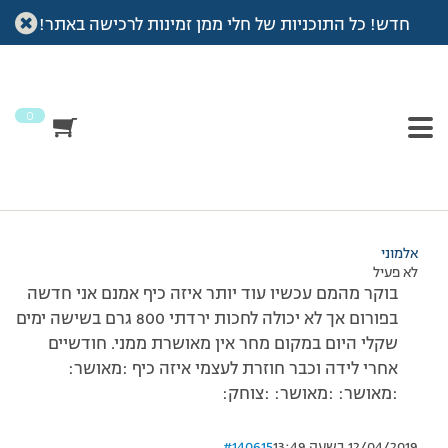
חדש! כל התוכניות של חלי ממן זמינות לרכישה באתר!
עמוד הבית
>
דיונים
>
פורום
>
עדכון שקילה
This topic has תגובה 1, 3 משתתפים, and was last updated
לפני
7 שנים, 3 חודשים
by
אלמוני
.
0
מוצגות 3 תגובות – 1 עד 3 (מתוך 3 סה״כ)
23/06/2014 בשעה 9:54
#140614
אלמוני
לא פעיל
בוקר מהמם עכשיו עוד יותר איזה כיף אמנם אני חדשה
בפורום אך לא יכולה לחכות ירדתי 800 גרם בשישה ימים
שקלי היום במקום מחר אין מאושרת ממני. חודשיים
אחרי לידה וכבר חוזרת לעצמי איזה כיף :מאושר:
:מאושר: :מאושר: :צוחק:
12/04/2019 בשעה 13:49
#140615