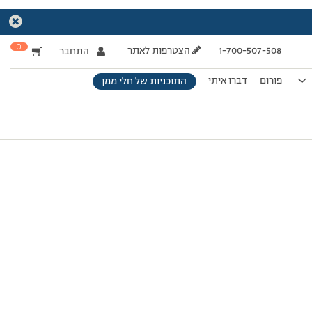
0
1-700-507-508
הצטרפות לאתר
התחבר
פורום
דברו איתי
התוכניות של חלי ממן