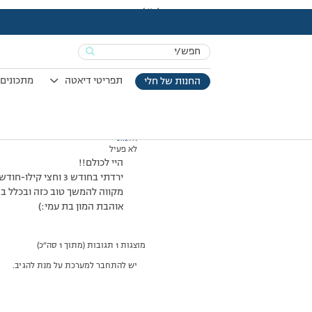
עמוד הבית
>
דיונים
>
פורום
>
עדכון שקילה!!:)
This topic has 0 תגובות, משתתף 1, and was last updated
Search
מוצגות 1 תגובות (מתוך 1 סה״כ)
for:
15/09/2008 בשעה 20:38
#71611
תפריטי דיאטה
מתכונים 
החנות של חלי
אלמוני
לא פעיל
היי לכולם!!
ירדתי בחודש 3 וחצי קילו-חודש בתוכנית!!!!(אחרי עליות וירידות..)
מקווה להמשך טוב כזה ובכלל בה
אוהבת המון בת עמי:)
מוצגות 1 תגובות (מתוך 1 סה״כ)
יש להתחבר למערכת על מנת להגיב.