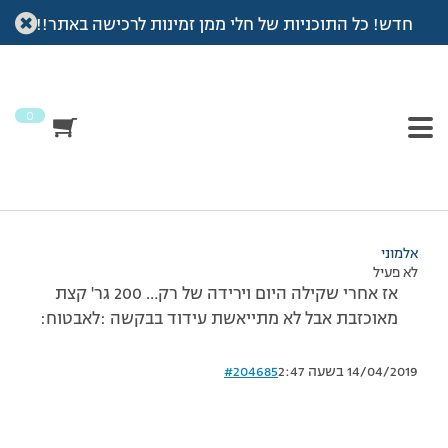
חדש! כל התוכניות של חלי ממן זמינות לרכישה באתר!!
עמוד הבית
>
דיונים
>
פורום
>
עדכון שקילה
This topic has תגובה 1, 4 משתתפים, and was last updated
לפני
7 שנים, 3 חודשים
by
אלמוני
.
0
מוצגות 4 תגובות – 1 עד 4 (מתוך 4 סה״כ)
05/08/2012 בשעה 22:39
#204683
אלמוני
לא פעיל
אז אחרי שקילה היום וירידה של רק… 200 גר' קצת
מאוכזבת אבל לא מתייאשת עידוד בבקשה :לאבטוח:
14/04/2019 בשעה 2:47
#204685