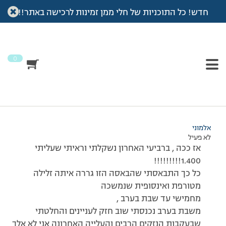
חדש! כל התוכניות של חלי ממן זמינות לרכישה באתר!!
עמוד הבית
>
דיונים
>
פורום
>
עדכון שקילה מפתיע……
This topic has תגובה 1, 2 משתתפים, and was last updated
לפני
7 שנים, 3 חודשים
by
אלמוני
.
0
מוצגות 2 תגובות – 1 עד 2 (מתוך 2 סה״כ)
18/12/2013 בשעה 23:38
#151203
אלמוני
לא פעיל
אז ככה , ברביעי האחרון נשקלתי וראיתי שעליתי
1.400!!!!!!!!!
כל כך התבאסתי שהבאסה הזו גררה איתה זלילה
מטורפת ואינסופית שנמשכה
מחמישי עד שבת בערב ,
משבת בערב נכנסתי שוב חזק לעניינים והחלטתי
שבעקבות הנזקים הרבים והעלייה האחרונה אני לא אלך