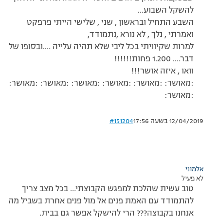
להשקל השבוע…
השבע התחיל ובראשון , שני , שלישי הייתי פרפקט
ואמרתי , נלך , לא נורא ,נתמודד,
למרות שקיוויתי בכל ליבי שלא תהיה עלייה ….ובסופו של
דבר…. 1.200 פחות!!!!!!
וואו , איזה אושר!!!
:מאושר: :מאושר: :מאושר: :מאושר: :מאושר: :מאושר:
:מאושר:
12/04/2019 בשעה 17:56
#151204
אלמוני
לא פעיל
טוב עשית שהלכת למפגש הקבוצתי… בכל מצב צריך
להתמודד עם האמת פנים אל מול פנים אחרת בשביל מה
אנחנו בקבוצה??? הרי להישקל אפשר גם בבית.