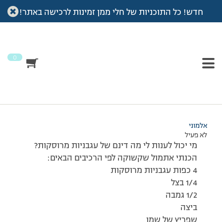
חדש! כל התוכניות של חלי ממן זמינות לרכישה באתר!
עמוד הבית
>
דיונים
>
פורום
>
עגבניות מרוסקות
This topic has תגובה 1, 2 משתתפים, and was last updated
לפני
7 שנים, 3 חודשים
by
אלמוני
.
0
מוצגות 2 תגובות – 1 עד 2 (מתוך 2 סה״כ)
30/03/2014 בשעה 8:20
#145002
אלמוני
לא פעיל
מי יכול לענות לי מה דינם של עגבניות מרוסקות?
הכנתי אתמול שקשוקה לפי הרכיבים הבאים:
4 כפות עגבניות מרוסקות
1/4 בצל
1/2 גמבה
ביצה
שפריץ של שמן