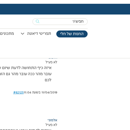
עמוד הבית
>
דיונים
>
פורום
>
סוף שבוע הגיע
This topic has תגובה 1, 4 משתתפים, and was last updated
Search
מוצגות 4 תגובות – 1 עד 4 (מתוך 4 סה״כ)
for:
19/06/2008 בשעה 22:26
#62124
תפריטי דיאטה
מתכונים 
החנות של חלי
אלמוני
לא פעיל
איזה כיף התחושה לדעת שיום ש
עובר מהר ככה עובר מהר גם הזמ
לכם
11/04/2019 בשעה 11:04
#62125
אלמוני
לא פעיל