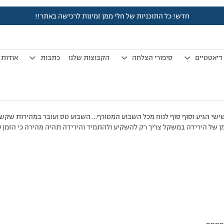
חדש! כל התוכניות של חלי ממן זמינות לרכישה באתר!!
לפני 7 שנים, 3 חודשים
by
אלמוני
.
דיאטטיים
סיפורי הצלחה
הקבוצות שלנו
כתבות
אודות
ישי הגיע וסוף סוף לנוח מכל השבוע המטורף… השבוע טס ועובר במהירות שקש
ן של הירידה במשקל צריך רק להשקיע ולהתמיד והירידה תהיה מהירה כי הזמן 