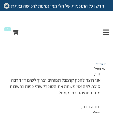
חדש! כל התוכניות של חלי ממן זמינות לרכישה באתר!!
עמוד הבית
>
דיונים
>
פורום
>
סוכר בעוגות
This topic has תגובה 1, 2 משתתפים, and was last updated
לפני
7 שנים
by
מירי דהבני
.
0
מוצגות 2 תגובות – 1 עד 2 (מתוך 2 סה״כ)
26/07/2019 בשעה 13:25
#387597
אלמוני
לא פעיל
היי,
אני רוצה להכין קרמבל תפוחים וצריך לשים די הרבה
סוכר. למה אני משווה את הסוכר? שתי כפות נחשבות
מנת פחמימה כמו קמח?
תודה רבה,