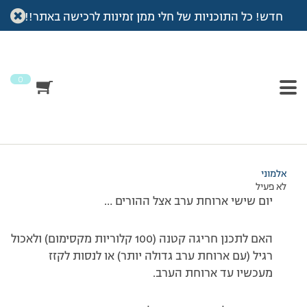
חדש! כל התוכניות של חלי ממן זמינות לרכישה באתר!!
עמוד הבית
>
דיונים
>
פורום
>
מתלבטת….
This topic has תגובה 1, 2 משתתפים, and was last updated
לפני
7 שנים, 4 חודשים
by
אלמוני
.
0
מוצגות 2 תגובות – 1 עד 2 (מתוך 2 סה״כ)
16/05/2014 בשעה 11:52
#142452
אלמוני
לא פעיל
יום שישי ארוחת ערב אצל ההורים …
האם לתכנן חריגה קטנה (100 קלוריות מקסימום) ולאכול
רגיל (עם ארוחת ערב גדולה יותר) או לנסות לקזז
מעכשיו עד ארוחת הערב.