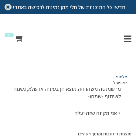
חדש! כל התוכניות של חלי ממן זמינות לרכישה באתר!!
עמוד הבית
>
דיונים
>
פורום
>
מתכונים של אתי ימין (מהפייסבוק)
This topic has 0 תגובות, משתתף 1, and was last updated
לפני
11 שנים, 10 חודשים
by
אלמוני
.
0
מוצגות 1 תגובות (מתוך 1 סה״כ)
01/10/2014 בשעה 14:54
#135419
אלמוני
לא פעיל
מי שמנסה משהו וזה מוצא חן בעיניה או שלא, נשמח
לשיתוף :שמח1:
* אני מקווה שזה יעלה
מוצגות 1 תגובות (מתוך 1 סה״כ)