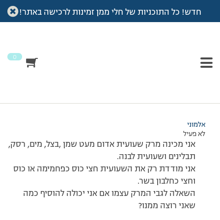
חדש! כל התוכניות של חלי ממן זמינות לרכישה באתר!
עמוד הבית
>
דיונים
>
פורום
>
מרק שעועית אדום
This topic has תגובה 1, משתתף 1, and was last updated
לפני 7
שנים, 3 חודשים
by
אלמוני
.
0
מוצגות 2 תגובות – 1 עד 2 (מתוך 2 סה״כ)
20/02/2014 בשעה 13:58
#147560
אלמוני
לא פעיל
אני מכינה מרק שעועית אדום מעט שמן ,בצל, מים, רסק,
תבלינים ושעועית לבנה.
אני מודדת רק את השעועית חצי כוס כפחמימה או כוס
וחצי כחלבון בשר.
השאלה לגבי המרק עצמו אם אני יכולה להוסיף כמה
שאני רוצה ממנו?