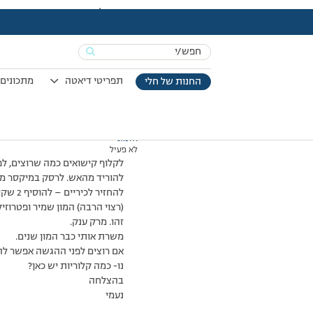
עמוד הבית
>
דיונים
>
פורום
>
מרק קישואים – בערך 20 קלוריות
This topic has 0 תגובות, משתתף 1, and was last updated
Search
מוצגות 1 תגובות (מתוך 1 סה״כ)
for:
05/11/2010 בשעה 15:08
#173157
תפריטי דיאטה
מתכונים 
החנות של חלי
אלמוני
לא פעיל
לקלוף קישואים כמה שרוצים, לפ
להוריד מהאש. לרסק במיקסר מק
להחזיר לכיריים – להוסיף 2 שקיות מרק 10 , מלח פלפל ושם
(רצוי הרבה) המון שמיר ופטרוזיל
זהו. מרק ענק.
משרת אותי כבר המון שנים.
אם רוצים לפני ההגשה אפשר להו
נו- כמה קלוריות יש כאן?
בהצלחה
נעמי