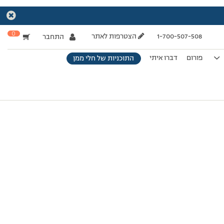
0
1-700-507-508
הצטרפות לאתר
התחבר
פורום
דברו איתי
התוכניות של חלי ממן