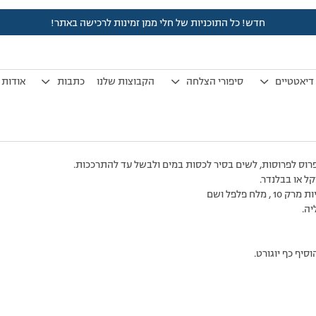
חדש! כל התוכניות של חלי ממן זמינות לרכישה באתר!
לפני 15 שנים, 9 חודשים
by
אלמוני
.
דיאטטיים
סיפורי הצלחה
הקבוצות שלנו
כתבות
אודות
רוס לפרוסות, לשים בסיר לכסות במים ולבשל עד להתרככות.
ל או בבלנדר.
יה.
סיף כף יוגורט.