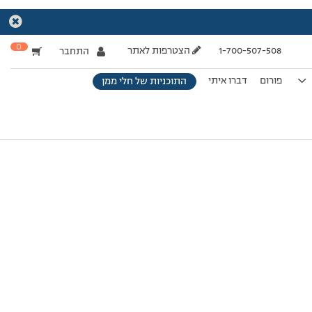
0
1-700-507-508
הצטרפות לאתר
התחבר
פורום
דברו איתי
התוכניות של חלי ממן