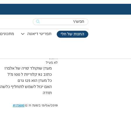
עמוד הבית
>
דיונים
>
פורום
>
מעדנים
This topic has תגובה 1, 2 משתתפים, and was last updated
Search
מוצגות 2 תגובות – 1 עד 2 (מתוך 2 סה״כ)
for:
13/11/2010 בשעה 19:05
#173692
תפריטי דיאטה
מתכונים 
החנות של חלי
אלמוני
לא פעיל
מעדן שוקולד סויה של אלפרו
כתוב 92 קלוריות ל 100 מ'ל
כל מעדן הוא 125 גרם
האם יכול לשמש לתחליף כלשהו
תודה
13/04/2019 בשעה 12:11
#173695