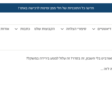
חדש! כל התוכניות של חלי ממן זמינות לרכישה באתר!
לפני 7 שנים, 3 חודשים
by
אלמוני
.
דיאטטיים
סיפורי הצלחה
הקבוצות שלנו
כתבות
אודות
ורביט בלי חשבון, זה בסדר? זה עלול לפגוע בירידה במשקל?
 לזה …