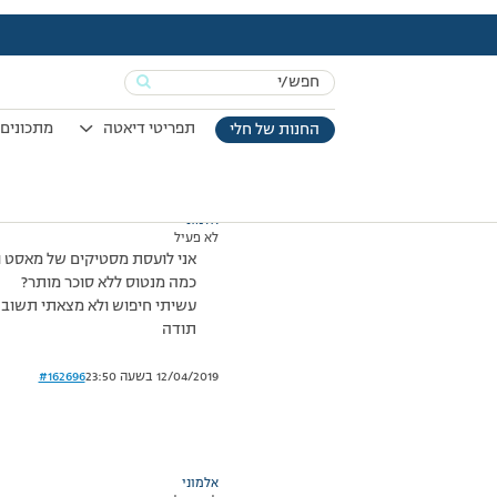
עמוד הבית
>
דיונים
>
פורום
>
מסטיקים
This topic has תגובה 1, 2 משתתפים, and was last updated
Search
מוצגות 2 תגובות – 1 עד 2 (מתוך 2 סה״כ)
for:
15/07/2010 בשעה 12:10
#162695
תפריטי דיאטה
מתכונים 
החנות של חלי
אלמוני
לא פעיל
אני לועסת מסטיקים של מאסט וא
כמה מנטוס ללא סוכר מותר?
עשיתי חיפוש ולא מצאתי תשובה
תודה
12/04/2019 בשעה 23:50
#162696
אלמוני