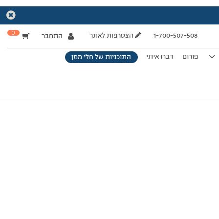
0
1-700-507-508
הצטרפות לאתר
התחבר
פורום
דברו איתי
התוכניות של חלי ממן