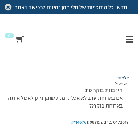
חדש! כל התוכניות של חלי ממן זמינות לרכישה באתר!!
עמוד הבית
>
דיונים
>
פורום
>
מנת שומן
This topic has תגובה 1, 3 משתתפים, and was last updated
לפני
7 שנים, 4 חודשים
by
אלמוני
.
0
מוצגות 3 תגובות – 1 עד 3 (מתוך 3 סה״כ)
17/05/2016 בשעה 8:10
#114675
אלמוני
לא פעיל
היי בנות בוקר טוב
אם בארוחת ערב לא אכלתי מנת שומן ניתן לאכול אותה
בארוחת בוקר??
12/04/2019 בשעה 1:08
#114676