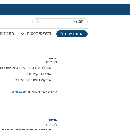
עמוד הבית
>
דיונים
>
פורום
>
מנה מותרת
This topic has תגובה 1, 2 משתתפים, and was last updated
Search
מוצגות 2 תגובות – 1 עד 2 (מתוך 2 סה״כ)
for:
17/11/2010 בשעה 9:06
#173900
תפריטי דיאטה
מתכונים 
החנות של חלי
אלמוני
לא פעיל
סופלה עם כדור גלידה אפשרי כמ
אולי גם קצפת ?
אבקש תשובה בהקדם …
13/04/2019 בשעה 12:15
#173904
אלמוני
לא פעיל