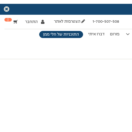
0
1-700-507-508
הצטרפות לאתר
התחבר
פורום
דברו איתי
התוכניות של חלי ממן