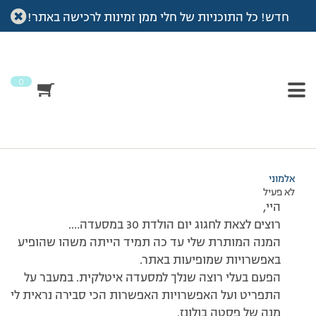
חדש! כל התוכניות של חלי ממן זמינות לרכישה באתר!
עמוד הבית
>
דיונים
>
פורום
>
מנה מותרת
This topic has תגובה 1, 2 משתתפים, and was last updated
לפני
7 שנים, 3 חודשים
by
אלמוני
.
0
מוצגות 2 תגובות – 1 עד 2 (מתוך 2 סה״כ)
05/10/2013 בשעה 10:50
#155510
אלמוני
לא פעיל
היי,
רוצים לצאת לחגוג יום הולדת 30 במסעדה….
המנה המותרת שלי עד כה תמיד הייתה משהו שהופיע
באפשרויות שמופיעות באתר.
הפעם בעלי רוצה שנלך למסעדה איטלקית. במעבר על
התפריט ועל האפשרויות האפשרות הכי סבירה נראית לי
מנה של פסטה בולונז.